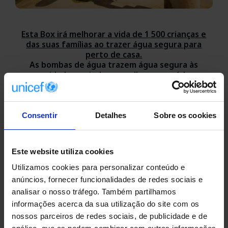
Esta Box irá melhorar a vida de 1 500 crianças e
das suas famílias ao trazer água segura para
perto de casa.
As bombas de água trazem água segura às
comunidades e ajudam a melhorar a saúde e o
saneamento em geral.
As raparigas que
normalmente faltam à escola para recolher água
são especialmente beneficiadas, uma vez que
podem regressar às aulas.
Consentir
Detalhes
Sobre os cookies
DÊ UM PRESENTE PARA ACESSO A ÁGUA SEGURA
Este website utiliza cookies
Esta box contém
5 bombas de água
Utilizamos cookies para personalizar conteúdo e
anúncios, fornecer funcionalidades de redes sociais e
Ofereça este presente em nome de quem mais
analisar o nosso tráfego. Também partilhamos
gosta:
informações acerca da sua utilização do site com os
Quero personalizar um postal digital e enviar por email
nossos parceiros de redes sociais, de publicidade e de
Quero personalizar um postal para imprimir em casa