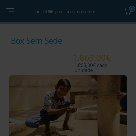
Box Sem Sede
1.863,00
€
1.863,00€ cada
unidade
Personalize o seu postal
Envie o seu Presente para a Vida em nome de quem
mais gosta. Escreva uma mensagem para lhe mostrar
que, este ano, o seu presente tem mais valor.